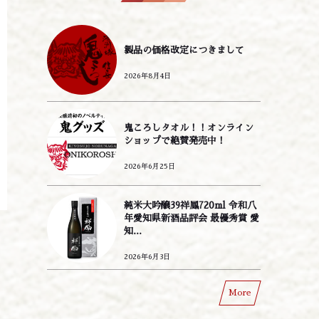
製品の価格改定につきまして
2026年8月4日
鬼ころしタオル！！オンライン
ショップで絶賛発売中！
2026年6月25日
純米大吟醸39祥鳳720ml 令和八
年愛知県新酒品評会 最優秀賞 愛
知...
2026年6月3日
More