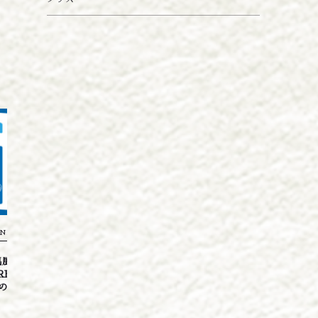
NEWS
NEWS
展情報】SAKAE
【新発売】愛知クラフトジンキヨス
【新発売3
RE 2026 ※7月18日
blue40度 500ml
URU 3
の１日のみ...
様