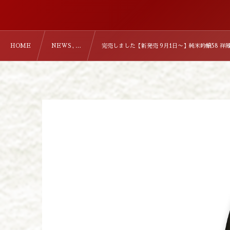
HOME
NEWS , …
完売しました【新発売 9月1日〜】純米吟醸58 祥鳳