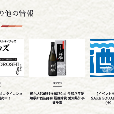
の他の情報
S
NEWS
オンラインショ
純米大吟醸39祥鳳720ml 令和八年愛
【イベント出
発売中！
知県新酒品評会 最優秀賞 愛知県知事
SAKE SQUA
賞受賞
（土）