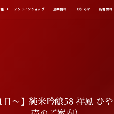
uct
Online Shop
Company
Info
News
情報
オンラインショップ
企業情報
お知らせ
新着情報
日〜】純米吟醸58 祥鳳 ひや
売のご案内）