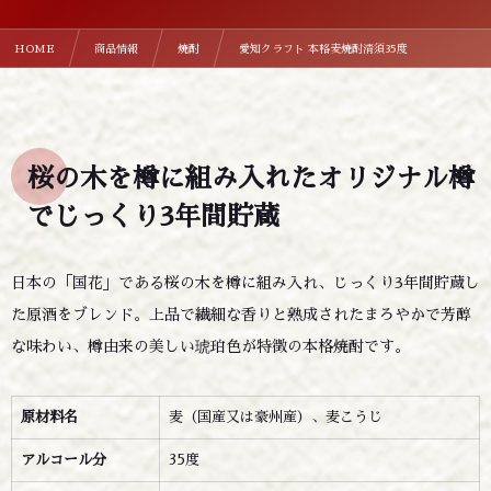
HOME
商品情報
焼酎
愛知クラフト 本格麦焼酎清須35度
桜の木を樽に組み入れたオリジナル樽
でじっくり3年間貯蔵
日本の「国花」である桜の木を樽に組み入れ、じっくり3年間貯蔵し
た原酒をブレンド。上品で繊細な香りと熟成されたまろやかで芳醇
な味わい、樽由来の美しい琥珀色が特徴の本格焼酎です。
原材料名
麦（国産又は豪州産）、麦こうじ
アルコール分
35度