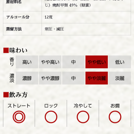
原材料名
じ〉焼酎甲類 49％（糖蜜）
アルコール分
12度
蒸留方法
常圧・減圧