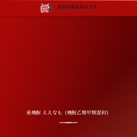
麦焼酎 ええなも（焼酎乙類甲類混和）