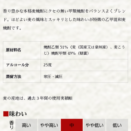
香り豊かな本格麦焼酎にクセの無い甲類焼酎をバランスよくブレン
ド。ほどよい麦の風味とスッキリとした味わいが特徴の乙甲混和麦
焼酎です。
焼酎乙類 51％〈麦（国産又は豪州産）、麦こう
原材料名
じ〉焼酎甲類 49％（糖蜜）
アルコール分
25度
蒸留方法
常圧・減圧
麦の産地は、過去３年間の使用実績順