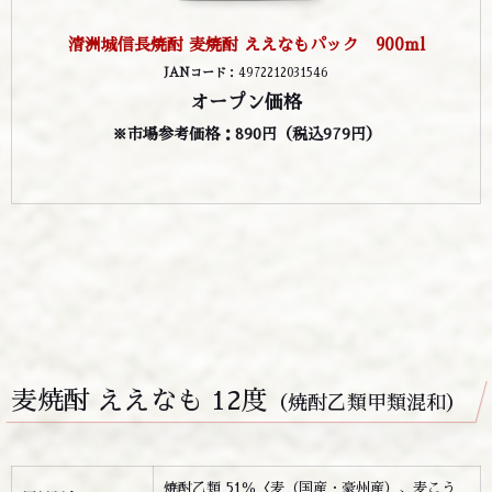
清洲城信長焼酎 麦焼酎 ええなもパック 900ml
JANコード
：4972212031546
オープン価格
※市場参考価格：890円
（税込979円）
麦焼酎 ええなも 12度
（焼酎乙類甲類混和）
焼酎乙類 51％〈麦（国産・豪州産）、麦こう