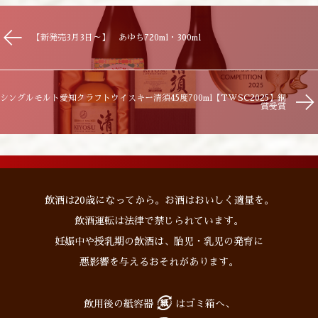
【新発売3月3日～】 あゆち720ml・300ml
シングルモルト愛知クラフトウイスキー清須45度700ml【TWSC2025】銅
賞受賞
飲酒は20歳になってから。お酒はおいしく適量を。
飲酒運転は法律で禁じられています。
妊娠中や授乳期の飲酒は、胎児・乳児の発育に
悪影響を与えるおそれがあります。
飲用後の紙容器
はゴミ箱へ、