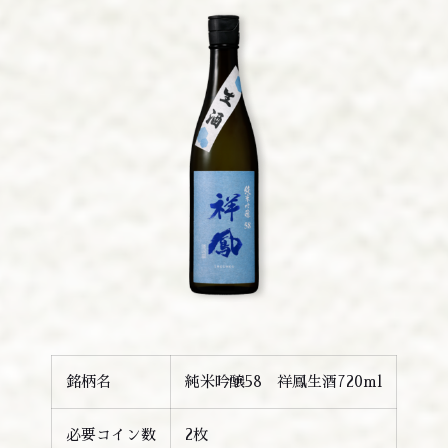
銘柄名
純米吟醸58 祥鳳生酒720ml
必要コイン数
2枚