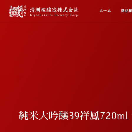
Home
Prod
ホーム
商品
純米大吟醸39祥鳳720