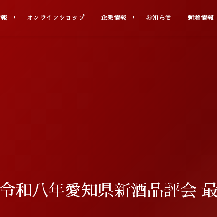
uct
Online Shop
Company
Info
News
情報
オンラインショップ
企業情報
お知らせ
新着情報
ml 令和八年愛知県新酒品評会 