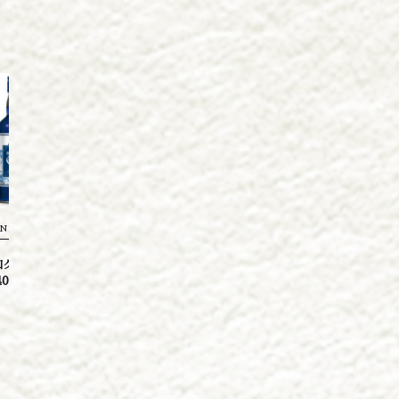
NEWS
NEWS
知クラフトジンキヨス
【新発売3月14日～】ウルドのうめ酒
【イベン
40度 500ml
URU 300ml ウルフドッグス名古屋
SQUAR
様とのタイアップ商品