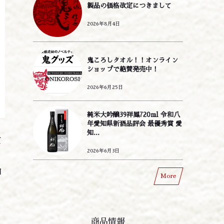
製品の価格改定につきまして
2026年8月4日
鬼ころしタオル！！オンライン
ショップで絶賛発売中！
2026年6月25日
純米大吟醸39祥鳳720ml 令和八
年愛知県新酒品評会 最優秀賞 愛
知...
賞
2026年6月3日
口
More
切
の
商品情報