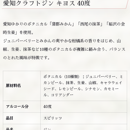
愛知クラフトジン キヨス 40度
愛知ゆかりのボタニカル「蒲郡みかん」「西尾の抹茶」「稲沢の金
時生姜」を使用。
ジュニパーベリーとみかんの爽やかな柑橘系の香りをはじめ、山
椒、生姜、抹茶など10種のボタニカルが複雑に絡み合う、バランス
のとれた風味が特徴です。
ボタニカル（10種類）：ジュニパーベリー、ミ
カンピール、抹茶、生姜、山椒、キャラウェイ
原材料名
シード、レモンピール、シナモン、カモミー
ル、コリアンダー
アルコール分
40度
品目
スピリッツ
品名
ジン