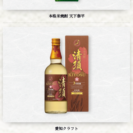
本格
米
焼酎 天下泰平
愛知クラフト