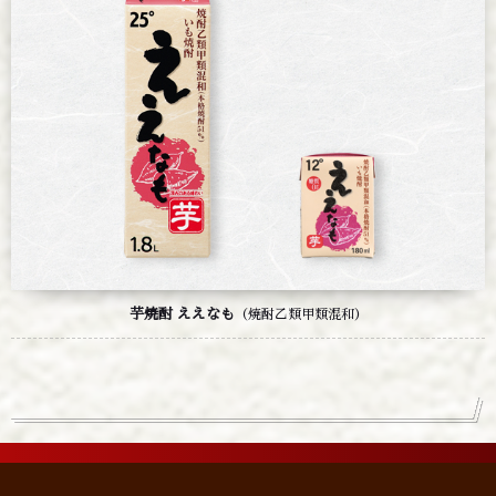
芋焼酎 ええなも
（焼酎乙類甲類混和）