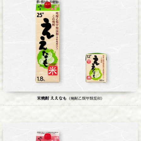
米焼酎 ええなも
（焼酎乙類甲類混和）