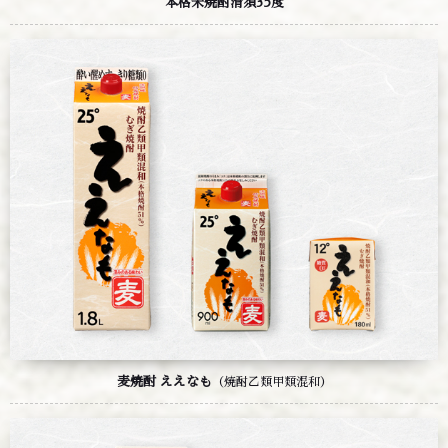
本格米焼酎清須35度
麦焼酎 ええなも
（焼酎乙類甲類混和）