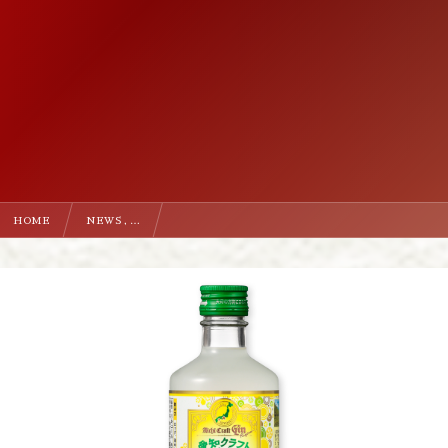
HOME
NEWS , …
【新発売】愛知クラフトジンカクテル 馬路村ゆず酒