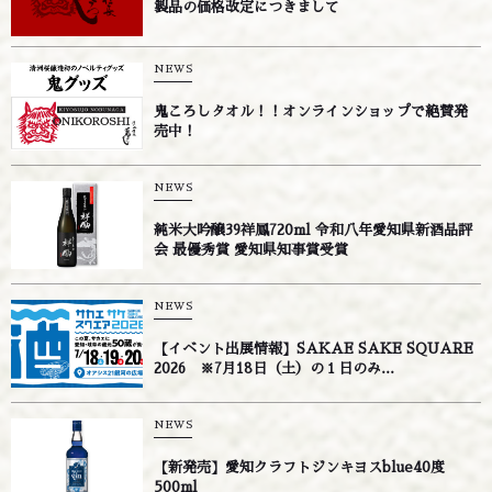
製品の価格改定につきまして
NEWS
鬼ころしタオル！！オンラインショップで絶賛発
売中！
NEWS
純米大吟醸39祥鳳720ml 令和八年愛知県新酒品評
会 最優秀賞 愛知県知事賞受賞
NEWS
【イベント出展情報】SAKAE SAKE SQUARE
2026 ※7月18日（土）の１日のみ...
NEWS
【新発売】愛知クラフトジンキヨスblue40度
500ml