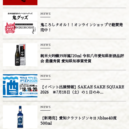
NEWS
鬼ころしタオル！！オンラインショップで絶賛発
売中！
NEWS
純米大吟醸39祥鳳720ml 令和八年愛知県新酒品評
会 最優秀賞 愛知県知事賞受賞
NEWS
【イベント出展情報】SAKAE SAKE SQUARE
2026 ※7月18日（土）の１日のみ...
NEWS
【新発売】愛知クラフトジンキヨスblue40度
500ml