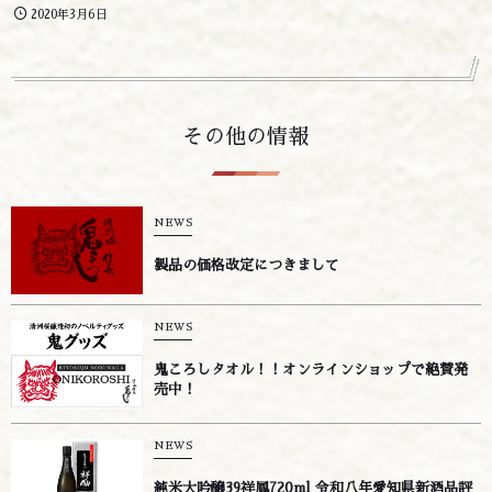
2020年3月6日
その他の情報
NEWS
製品の価格改定につきまして
NEWS
鬼ころしタオル！！オンラインショップで絶賛発
売中！
NEWS
純米大吟醸39祥鳳720ml 令和八年愛知県新酒品評