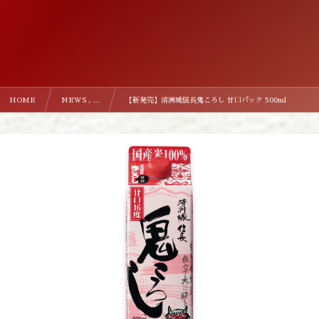
HOME
NEWS , …
【新発売】清洲城信長鬼ころし 甘口パック 500ml